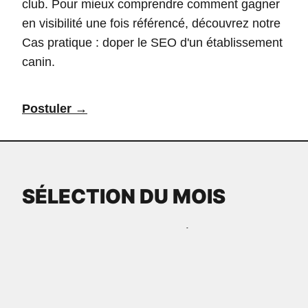
club. Pour mieux comprendre comment gagner
en visibilité une fois référencé, découvrez notre
Cas pratique : doper le SEO d
'un établissement
canin.
Postuler →
SÉLECTION DU MOIS
Dans ce contexte, il convient également de
mentionner l’importance de sélectionner une
structure adaptée pour le bien-être de vos
compagnons, ce que propose notamment